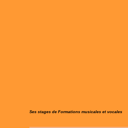
Ses stages de Formations
musicales et vocales
Saison 1 -20242/2023 Le Territoire A Coeur Joie Ile